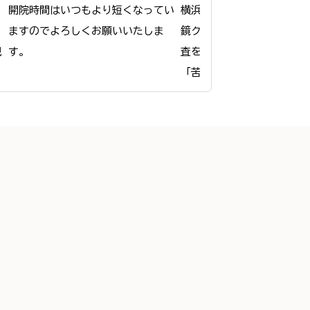
開院時間はいつもより短くなってい
横浜駅前ひさゆき消化器内
ますのでよろしくお願いいたしま
鏡クリニックは、横浜駅で
視
査を受ける患者様が「痛く
「苦しくない」と感じてい
ような工夫を凝らしています
ご希望に応じて鎮静剤を使
ご
とうとしている間に検査を
とが可能です。

だ
検査中は生体モニターで全
管理し、安全性にも十分配
ます。

検査後はリカバリールーム
りとお休みいただけます。

６
安心して検査を受けられる
前に丁寧に説明しますので