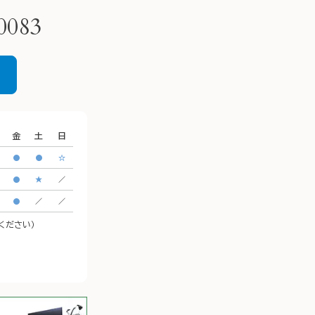
ださい。
CeeU Yokohama9階

0083
🚃アクセス方法

横浜駅西口　徒歩5分

イオンモール「CeeU yokohama」9階
※イオン内に地下駐車場あり

金
土
日
𐄁𐄙𐄁𐄙𐄁𐄙𐄁𐄙𐄁𐄙𐄁𐄙𐄁𐄙𐄁𐄙𐄁𐄙𐄁𐄙𐄁𐄙𐄁
●
●
☆
𐄙𐄁𐄙𐄁𐄙𐄁𐄙𐄁𐄙𐄁𐄙𐄁𐄙𐄁𐄙𐄁𐄙𐄁
●
★
／
●
／
／
談ください）