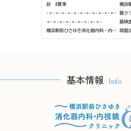
診　#夏季

横浜
𐄁𐄙𐄁𐄙𐄁𐄙𐄁𐄙𐄁𐄙𐄁𐄙𐄁𐄙𐄁𐄙𐄁𐄙𐄁𐄙𐄁𐄙𐄁
鏡ク
𐄙𐄁𐄙𐄁𐄙𐄁𐄙𐄁𐄙𐄁𐄙𐄁𐄙𐄁𐄙𐄁𐄙𐄁

鏡検
横浜駅前ひさゆき消化器内科・内視
除菌
鏡クリニック

ピロ
＠yokohamaekimae_naishikyou

な胃
んに
🫧HPの予約フォームより、24時間ご
当院
要約可能です🫧

態を
基本情報
Info
　プロフィールリンクからご覧くだ
組織
さい。

です。
もし
📍住所

除菌
〒220-0005

きます
神奈川県横浜市西区南幸２丁目１６
状態