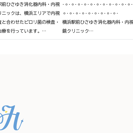
駅前ひさゆき消化器内科・内視
𐄁𐄙𐄁𐄙𐄁𐄙𐄁𐄙𐄁𐄙𐄁𐄙𐄁𐄙𐄁𐄙𐄁𐄙𐄁𐄙𐄁𐄙𐄁
リニックは、横浜エリアで内視
𐄙𐄁𐄙𐄁𐄙𐄁𐄙𐄁𐄙𐄁𐄙𐄁𐄙𐄁𐄙𐄁𐄙𐄁

査と合わせたピロリ菌の検査・
横浜駅前ひさゆき消化器内科・内
治療を行っています。

鏡クリニック

リ菌に感染していると、慢性的
＠yokohamaekimae_naishikyou

炎を引き起こし、将来的に胃が
なるリスクが高まります。

🫧HPの予約フォームより、24時間
では内視鏡検査で胃の粘膜の状
要約可能です🫧

確認し、感染が疑われる場合は
　プロフィールリンクからご覧く
を採取して検査することが可能
さい。



感染していても、飲み薬による
📍住所

治療でリスクを下げることがで
〒220-0005

。

神奈川県横浜市西区南幸２丁目１
を把握するために、どうぞご来
−１
