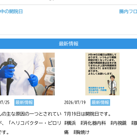
ク中の開院日
腸内フロ
最新情報
07/25
最新情報
2026/07/19
最新情報
んの主な原因の一つとされてい
7月19日は開院日です。

が、「ヘリコバクター・ピロリ
#横浜　#消化器内科　#内視鏡　#
す。

痛　#胸焼け
