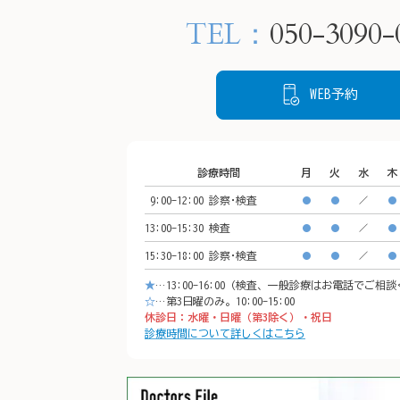
−１

院く
TEL：
050-3090-
CeeU Yokohama9階

WEB予約
🚃アクセス方法

横浜駅西口　徒歩5分

イオンモール「CeeU yokohama」9階

診療時間
月
火
水
木
※イオン内に地下駐車場あり

9:00-12:00
診察･検査
𐄁𐄙𐄁𐄙𐄁𐄙𐄁𐄙𐄁𐄙𐄁𐄙𐄁𐄙𐄁𐄙𐄁𐄙𐄁𐄙𐄁𐄙𐄁
●
●
／
●
𐄙𐄁𐄙𐄁𐄙𐄁𐄙𐄁𐄙𐄁𐄙𐄁𐄙𐄁𐄙𐄁𐄙𐄁
13:00-15:30
検査
●
●
／
●
15:30-18:00
診察･検査
●
●
／
●
★
…13:00-16:00（検査、一般診療はお電話でご相
☆
…第3日曜のみ。10:00-15:00
休診日：水曜・日曜（第3除く）・祝日
診療時間について詳しくはこちら