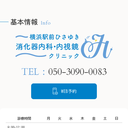
＠
ピロリ菌に感染している
yokoh
yokohamaekimae_naishikyou
と、慢性的な胃炎を引き起
こし、将来的に胃がんにな
基本情報
Info
るリスクが高まります。

🫧H
🫧HPの予約フォームより、
当院では内視鏡検査で胃の
24時
24時間ご要約可能です🫧

粘膜の状態を確認し、感染
　プロ
　プロフィールリンクから
が疑われる場合は組織を採
ご覧く
ご覧ください。

取して検査することが可能
TEL：
050-3090-0083
です。

📍住所

📍住所

もし感染していても、飲み
〒220-
〒220-0005

薬による除菌治療でリスク
神奈川
WEB予約
神奈川県横浜市西区南幸２
を下げることができます。

丁目１
丁目１６−１

状態を把握するために、ど
CeeU 
CeeU Yokohama9階

うぞご来院ください。
診療時間
月
火
水
木
金
土
日
🚃ア
9:00-12:00