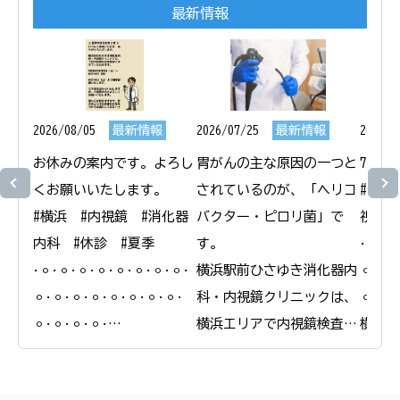
最新情報
2026/08/05
最新情報
2026/07/25
最新情報
2026/0
お休みの案内です。よろし
胃がんの主な原因の一つと
7月1
くお願いいたします。

されているのが、「ヘリコ
#横浜
#横浜　#内視鏡　#消化器
バクター・ピロリ菌」で
視鏡　
内科　#休診　#夏季

す。

𐄁𐄙𐄁𐄙
𐄁𐄙𐄁𐄙𐄁𐄙𐄁𐄙𐄁𐄙𐄁𐄙𐄁𐄙𐄁𐄙𐄁
横浜駅前ひさゆき消化器内
𐄙𐄁𐄙𐄁
𐄙𐄁𐄙𐄁𐄙𐄁𐄙𐄁𐄙𐄁𐄙𐄁𐄙𐄁𐄙𐄁
科・内視鏡クリニックは、
𐄙𐄁𐄙𐄁
𐄙𐄁𐄙𐄁𐄙𐄁𐄙𐄁

横浜エリアで内視鏡検査と
横浜駅
横浜駅前ひさゆき消化器内
合わせたピロリ菌の検査・
科・内
科・内視鏡クリニック

除菌治療を行っています。

＠