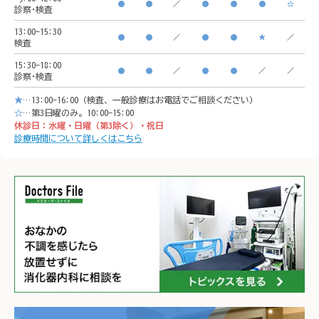
🚃アクセス方法

横浜駅
●
●
／
●
●
●
☆
診察･検査
横浜駅西口　徒歩5分

イオン
13:00-15:30
●
●
／
●
●
★
／
検査
イオンモール「CeeU 
yokoh
15:30-18:00
yokohama」9階

※イオ
●
●
／
●
●
／
／
診察･検査
※イオン内に地下駐車場あ
り

★
…13:00-16:00（検査、一般診療はお電話でご相談ください）
り

𐄁𐄙𐄁𐄙
☆
…第3日曜のみ。10:00-15:00
休診日：水曜・日曜（第3除く）・祝日
𐄁𐄙𐄁𐄙𐄁𐄙𐄁𐄙𐄁𐄙𐄁𐄙𐄁𐄙𐄁𐄙𐄁
𐄙𐄁𐄙𐄁
診療時間について詳しくはこちら
𐄙𐄁𐄙𐄁𐄙𐄁𐄙𐄁𐄙𐄁𐄙𐄁𐄙𐄁𐄙𐄁
𐄙𐄁𐄙𐄁
𐄙𐄁𐄙𐄁𐄙𐄁𐄙𐄁