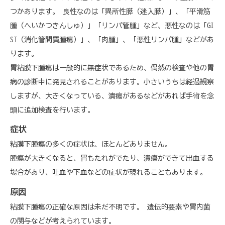
つかあります。 良性なのは「異所性膵（迷入膵）」、「平滑筋
腫（へいかつきんしゅ）」「リンパ管腫」など、悪性なのは「GI
ST（消化管間質腫瘍）」、「肉腫」、「悪性リンパ腫」などがあ
ります。
胃粘膜下腫瘍は一般的に無症状であるため、偶然の検査や他の胃
病の診断中に発見されることがあります。小さいうちは経過観察
しますが、大きくなっている、潰瘍があるなどがあれば手術を念
頭に追加検査を行います。
症状
粘膜下腫瘍の多くの症状は、ほとんどありません。
腫瘍が大きくなると、胃もたれがでたり、潰瘍ができて出血する
場合があり、吐血や下血などの症状が現れることもあります。
原因
粘膜下腫瘍の正確な原因は未だ不明です。 遺伝的要素や胃内菌
の関与などが考えられています。