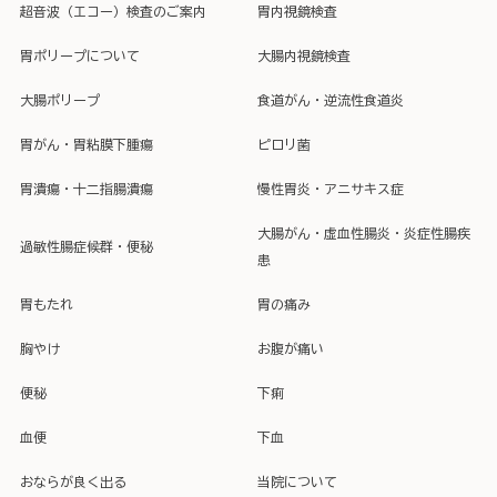
超音波（エコー）検査のご案内
胃内視鏡検査
胃ポリープについて
大腸内視鏡検査
大腸ポリープ
食道がん・逆流性食道炎
胃がん・胃粘膜下腫瘍
ピロリ菌
胃潰瘍・十二指腸潰瘍
慢性胃炎・アニサキス症
大腸がん・虚血性腸炎・炎症性腸疾
過敏性腸症候群・便秘
患
胃もたれ
胃の痛み
胸やけ
お腹が痛い
便秘
下痢
血便
下血
おならが良く出る
当院について