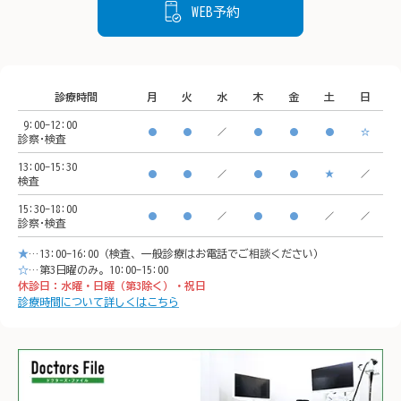
WEB予約
神奈川県横浜市西区南幸２
を下げることができます。

丁目１
丁目１６−１

状態を把握するために、ど
CeeU 
CeeU Yokohama9階

うぞご来院ください。
診療時間
月
火
水
木
金
土
日
🚃ア
9:00-12:00
🚃アクセス方法

横浜駅
●
●
／
●
●
●
☆
診察･検査
横浜駅西口　徒歩5分

イオン
13:00-15:30
●
●
／
●
●
★
／
検査
イオンモール「CeeU 
yokoh
15:30-18:00
yokohama」9階

※イオ
●
●
／
●
●
／
／
診察･検査
※イオン内に地下駐車場あ
り

★
…13:00-16:00（検査、一般診療はお電話でご相談ください）
り

𐄁𐄙𐄁𐄙
☆
…第3日曜のみ。10:00-15:00
休診日：水曜・日曜（第3除く）・祝日
𐄁𐄙𐄁𐄙𐄁𐄙𐄁𐄙𐄁𐄙𐄁𐄙𐄁𐄙𐄁𐄙𐄁
𐄙𐄁𐄙𐄁
診療時間について詳しくはこちら
𐄙𐄁𐄙𐄁𐄙𐄁𐄙𐄁𐄙𐄁𐄙𐄁𐄙𐄁𐄙𐄁
𐄙𐄁𐄙𐄁
𐄙𐄁𐄙𐄁𐄙𐄁𐄙𐄁