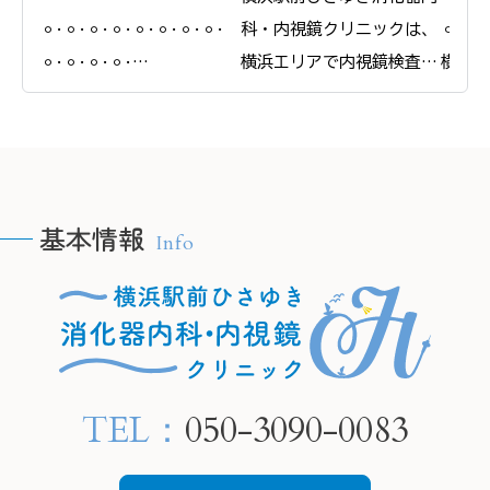
𐄙𐄁𐄙𐄁𐄙𐄁𐄙𐄁𐄙𐄁𐄙𐄁𐄙𐄁𐄙𐄁
科・内視鏡クリニックは、
𐄙𐄁𐄙𐄁
𐄙𐄁𐄙𐄁𐄙𐄁𐄙𐄁

横浜エリアで内視鏡検査と
横浜駅
横浜駅前ひさゆき消化器内
合わせたピロリ菌の検査・
科・内
科・内視鏡クリニック

除菌治療を行っています。

＠
＠
ピロリ菌に感染している
yokoh
yokohamaekimae_naishikyou
と、慢性的な胃炎を引き起
こし、将来的に胃がんにな
基本情報
Info
るリスクが高まります。

🫧H
🫧HPの予約フォームより、
当院では内視鏡検査で胃の
24時
24時間ご要約可能です🫧

粘膜の状態を確認し、感染
　プロ
　プロフィールリンクから
が疑われる場合は組織を採
ご覧く
ご覧ください。

取して検査することが可能
TEL：
050-3090-0083
です。

📍住所

📍住所

もし感染していても、飲み
〒220-
〒220-0005

薬による除菌治療でリスク
神奈川