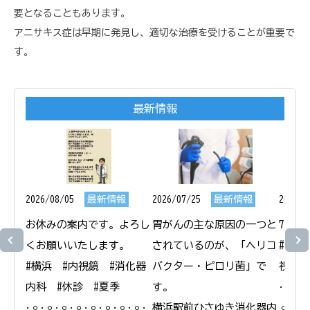
要となることもあります。
アニサキス症は早期に発見し、適切な治療を受けることが重要で
す。
最新情報
2026/08/05
最新情報
2026/07/25
最新情報
2026/0
お休みの案内です。よろし
胃がんの主な原因の一つと
7月1
くお願いいたします。

されているのが、「ヘリコ
#横浜
#横浜　#内視鏡　#消化器
バクター・ピロリ菌」で
視鏡　
内科　#休診　#夏季

す。

𐄁𐄙𐄁𐄙
𐄁𐄙𐄁𐄙𐄁𐄙𐄁𐄙𐄁𐄙𐄁𐄙𐄁𐄙𐄁𐄙𐄁
横浜駅前ひさゆき消化器内
𐄙𐄁𐄙𐄁