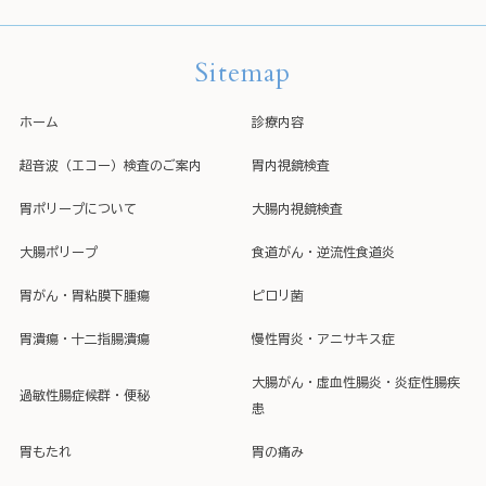
Sitemap
ホーム
診療内容
超音波（エコー）検査のご案内
胃内視鏡検査
胃ポリープについて
大腸内視鏡検査
大腸ポリープ
食道がん・逆流性食道炎
胃がん・胃粘膜下腫瘍
ピロリ菌
胃潰瘍・十二指腸潰瘍
慢性胃炎・アニサキス症
大腸がん・虚血性腸炎・炎症性腸疾
過敏性腸症候群・便秘
患
胃もたれ
胃の痛み