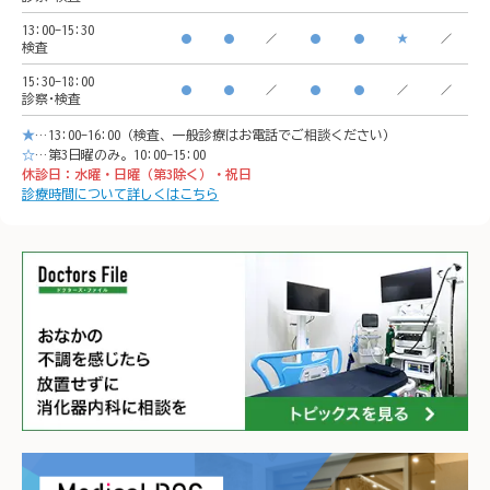
横浜駅西口　徒歩5分

イオン
13:00-15:30
●
●
／
●
●
★
／
検査
イオンモール「CeeU 
yokoh
15:30-18:00
yokohama」9階

※イオ
●
●
／
●
●
／
／
診察･検査
※イオン内に地下駐車場あ
り

★
…13:00-16:00（検査、一般診療はお電話でご相談ください）
り

𐄁𐄙𐄁𐄙
☆
…第3日曜のみ。10:00-15:00
休診日：水曜・日曜（第3除く）・祝日
𐄁𐄙𐄁𐄙𐄁𐄙𐄁𐄙𐄁𐄙𐄁𐄙𐄁𐄙𐄁𐄙𐄁
𐄙𐄁𐄙𐄁
診療時間について詳しくはこちら
𐄙𐄁𐄙𐄁𐄙𐄁𐄙𐄁𐄙𐄁𐄙𐄁𐄙𐄁𐄙𐄁
𐄙𐄁𐄙𐄁
𐄙𐄁𐄙𐄁𐄙𐄁𐄙𐄁