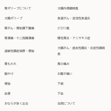
胃ポリープについて
大腸内視鏡検査
大腸ポリープ
食道がん・逆流性食道炎
胃がん・胃粘膜下腫瘍
ピロリ菌
胃潰瘍・十二指腸潰瘍
慢性胃炎・アニサキス症
大腸がん・虚血性腸炎・炎症性腸疾
過敏性腸症候群・便秘
患
胃もたれ
胃の痛み
胸やけ
お腹が痛い
便秘
下痢
血便
下血
おならが良く出る
当院について