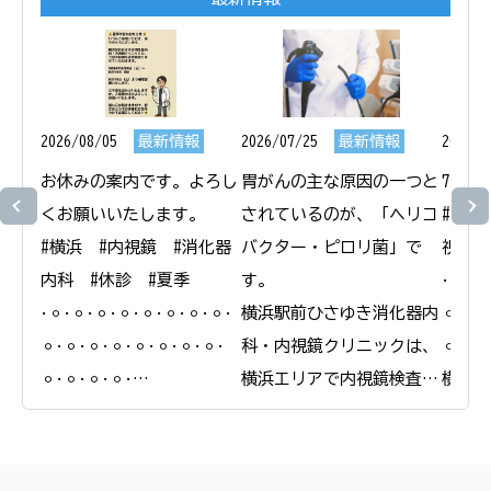
2026/08/05
最新情報
2026/07/25
最新情報
2026/0
お休みの案内です。よろし
胃がんの主な原因の一つと
7月1
くお願いいたします。

されているのが、「ヘリコ
#横浜
#横浜　#内視鏡　#消化器
バクター・ピロリ菌」で
視鏡　
内科　#休診　#夏季

す。

𐄁𐄙𐄁𐄙
𐄁𐄙𐄁𐄙𐄁𐄙𐄁𐄙𐄁𐄙𐄁𐄙𐄁𐄙𐄁𐄙𐄁
横浜駅前ひさゆき消化器内
𐄙𐄁𐄙𐄁
𐄙𐄁𐄙𐄁𐄙𐄁𐄙𐄁𐄙𐄁𐄙𐄁𐄙𐄁𐄙𐄁
科・内視鏡クリニックは、
𐄙𐄁𐄙𐄁
𐄙𐄁𐄙𐄁𐄙𐄁𐄙𐄁

横浜エリアで内視鏡検査と
横浜駅
横浜駅前ひさゆき消化器内
合わせたピロリ菌の検査・
科・内
科・内視鏡クリニック

除菌治療を行っています。

＠
＠
ピロリ菌に感染している
yokoh