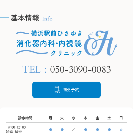
yokohamaekimae_naishikyou
と、慢性的な胃炎を引き起
こし、将来的に胃がんにな
基本情報
Info
るリスクが高まります。

🫧H
🫧HPの予約フォームより、
当院では内視鏡検査で胃の
24時
24時間ご要約可能です🫧

粘膜の状態を確認し、感染
　プロ
　プロフィールリンクから
が疑われる場合は組織を採
ご覧く
ご覧ください。

取して検査することが可能
TEL：
050-3090-0083
です。

📍住所

📍住所

もし感染していても、飲み
〒220-
〒220-0005

薬による除菌治療でリスク
神奈川
WEB予約
神奈川県横浜市西区南幸２
を下げることができます。

丁目１
丁目１６−１

状態を把握するために、ど
CeeU 
CeeU Yokohama9階

うぞご来院ください。
診療時間
月
火
水
木
金
土
日
🚃ア
9:00-12:00
🚃アクセス方法

横浜駅
●
●
／
●
●
●
☆
診察･検査