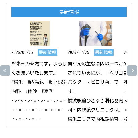
最新情報
2026/08/05
最新情報
2026/07/25
最新情報
2026/0
お休みの案内です。よろし
胃がんの主な原因の一つと
7月1
くお願いいたします。

されているのが、「ヘリコ
#横浜
#横浜　#内視鏡　#消化器
バクター・ピロリ菌」で
視鏡　
内科　#休診　#夏季

す。

𐄁𐄙𐄁𐄙
𐄁𐄙𐄁𐄙𐄁𐄙𐄁𐄙𐄁𐄙𐄁𐄙𐄁𐄙𐄁𐄙𐄁
横浜駅前ひさゆき消化器内
𐄙𐄁𐄙𐄁
𐄙𐄁𐄙𐄁𐄙𐄁𐄙𐄁𐄙𐄁𐄙𐄁𐄙𐄁𐄙𐄁
科・内視鏡クリニックは、
𐄙𐄁𐄙𐄁
𐄙𐄁𐄙𐄁𐄙𐄁𐄙𐄁

横浜エリアで内視鏡検査と
横浜駅
横浜駅前ひさゆき消化器内
合わせたピロリ菌の検査・
科・内
科・内視鏡クリニック

除菌治療を行っています。

＠