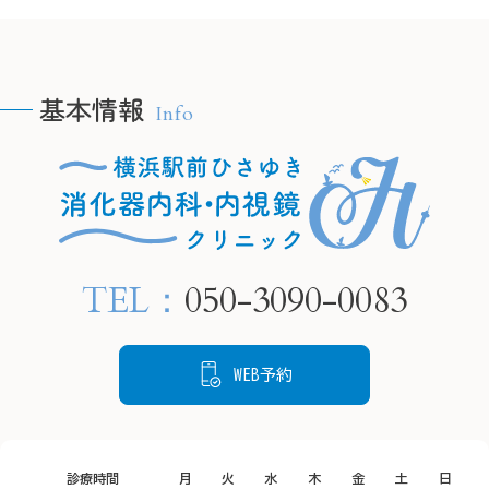
＠
ピロリ菌に感染している
yokoh
yokohamaekimae_naishikyou
と、慢性的な胃炎を引き起
こし、将来的に胃がんにな
基本情報
Info
るリスクが高まります。

🫧H
🫧HPの予約フォームより、
当院では内視鏡検査で胃の
24時
24時間ご要約可能です🫧

粘膜の状態を確認し、感染
　プロ
　プロフィールリンクから
が疑われる場合は組織を採
ご覧く
ご覧ください。

取して検査することが可能
TEL：
050-3090-0083
です。

📍住所

📍住所

もし感染していても、飲み
〒220-
〒220-0005

薬による除菌治療でリスク
神奈川
WEB予約
神奈川県横浜市西区南幸２
を下げることができます。

丁目１
丁目１６−１

状態を把握するために、ど
CeeU 
CeeU Yokohama9階

うぞご来院ください。
診療時間
月
火
水
木
金
土
日