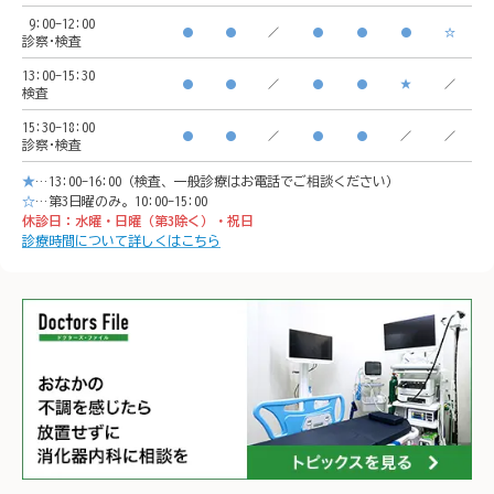
🚃ア
9:00-12:00
🚃アクセス方法

横浜駅
●
●
／
●
●
●
☆
診察･検査
横浜駅西口　徒歩5分

イオン
13:00-15:30
●
●
／
●
●
★
／
検査
イオンモール「CeeU 
yokoh
15:30-18:00
yokohama」9階

※イオ
●
●
／
●
●
／
／
診察･検査
※イオン内に地下駐車場あ
り

★
…13:00-16:00（検査、一般診療はお電話でご相談ください）
り

𐄁𐄙𐄁𐄙
☆
…第3日曜のみ。10:00-15:00
休診日：水曜・日曜（第3除く）・祝日
𐄁𐄙𐄁𐄙𐄁𐄙𐄁𐄙𐄁𐄙𐄁𐄙𐄁𐄙𐄁𐄙𐄁
𐄙𐄁𐄙𐄁
診療時間について詳しくはこちら
𐄙𐄁𐄙𐄁𐄙𐄁𐄙𐄁𐄙𐄁𐄙𐄁𐄙𐄁𐄙𐄁
𐄙𐄁𐄙𐄁
𐄙𐄁𐄙𐄁𐄙𐄁𐄙𐄁