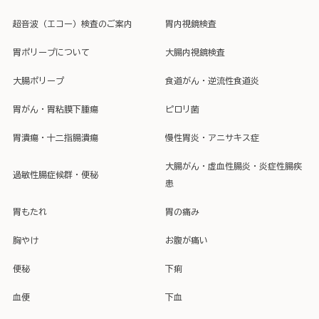
超音波（エコー）検査のご案内
胃内視鏡検査
胃ポリープについて
大腸内視鏡検査
大腸ポリープ
食道がん・逆流性食道炎
胃がん・胃粘膜下腫瘍
ピロリ菌
胃潰瘍・十二指腸潰瘍
慢性胃炎・アニサキス症
大腸がん・虚血性腸炎・炎症性腸疾
過敏性腸症候群・便秘
患
胃もたれ
胃の痛み
胸やけ
お腹が痛い
便秘
下痢
血便
下血