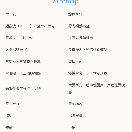
Sitemap
ホーム
診療内容
超音波（エコー）検査のご案内
胃内視鏡検査
胃ポリープについて
大腸内視鏡検査
大腸ポリープ
食道がん・逆流性食道炎
胃がん・胃粘膜下腫瘍
ピロリ菌
胃潰瘍・十二指腸潰瘍
慢性胃炎・アニサキス症
大腸がん・虚血性腸炎・炎症性腸疾
過敏性腸症候群・便秘
患
胃もたれ
胃の痛み
胸やけ
お腹が痛い
便秘
下痢