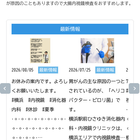
が原因のこともありますので大腸内視鏡検査をおすすめします。
最新情報
2026/08/05
最新情報
2026/07/25
最新情報
2026/0
お休みの案内です。よろし
胃がんの主な原因の一つと
7月1
くお願いいたします。

されているのが、「ヘリコ
#横浜
#横浜　#内視鏡　#消化器
バクター・ピロリ菌」で
視鏡　
内科　#休診　#夏季

す。

𐄁𐄙𐄁𐄙
𐄁𐄙𐄁𐄙𐄁𐄙𐄁𐄙𐄁𐄙𐄁𐄙𐄁𐄙𐄁𐄙𐄁
横浜駅前ひさゆき消化器内
𐄙𐄁𐄙𐄁
𐄙𐄁𐄙𐄁𐄙𐄁𐄙𐄁𐄙𐄁𐄙𐄁𐄙𐄁𐄙𐄁
科・内視鏡クリニックは、
𐄙𐄁𐄙𐄁
𐄙𐄁𐄙𐄁𐄙𐄁𐄙𐄁

横浜エリアで内視鏡検査と
横浜駅