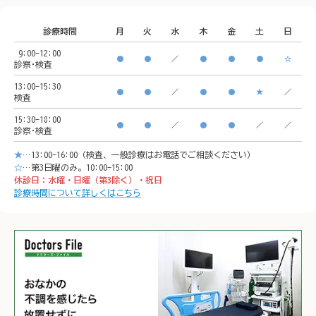
CeeU Yokohama9階

うぞご来院ください。
診療時間
月
火
水
木
金
土
日
🚃ア
9:00-12:00
🚃アクセス方法

横浜駅
●
●
／
●
●
●
☆
診察･検査
横浜駅西口　徒歩5分

イオン
13:00-15:30
●
●
／
●
●
★
／
検査
イオンモール「CeeU 
yokoh
15:30-18:00
yokohama」9階

※イオ
●
●
／
●
●
／
／
診察･検査
※イオン内に地下駐車場あ
り

★
…13:00-16:00（検査、一般診療はお電話でご相談ください）
り

𐄁𐄙𐄁𐄙
☆
…第3日曜のみ。10:00-15:00
休診日：水曜・日曜（第3除く）・祝日
𐄁𐄙𐄁𐄙𐄁𐄙𐄁𐄙𐄁𐄙𐄁𐄙𐄁𐄙𐄁𐄙𐄁
𐄙𐄁𐄙𐄁
診療時間について詳しくはこちら
𐄙𐄁𐄙𐄁𐄙𐄁𐄙𐄁𐄙𐄁𐄙𐄁𐄙𐄁𐄙𐄁
𐄙𐄁𐄙𐄁
𐄙𐄁𐄙𐄁𐄙𐄁𐄙𐄁