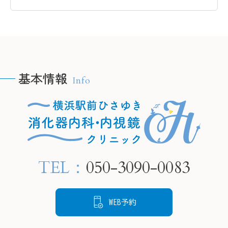
横浜駅前ひさゆき消化器内
合わせたピロリ菌の検査・
科・内
科・内視鏡クリニック

除菌治療を行っています。

＠
＠
ピロリ菌に感染している
yokoh
yokohamaekimae_naishikyou
と、慢性的な胃炎を引き起
こし、将来的に胃がんにな
基本情報
Info
るリスクが高まります。

🫧H
🫧HPの予約フォームより、
当院では内視鏡検査で胃の
24時
24時間ご要約可能です🫧

粘膜の状態を確認し、感染
　プロ
　プロフィールリンクから
が疑われる場合は組織を採
ご覧く
ご覧ください。

取して検査することが可能
TEL：
050-3090-0083
です。

📍住所

📍住所

もし感染していても、飲み
〒220-
〒220-0005

薬による除菌治療でリスク
神奈川
WEB予約
神奈川県横浜市西区南幸２
を下げることができます。

丁目１
丁目１６−１

状態を把握するために、ど
CeeU 