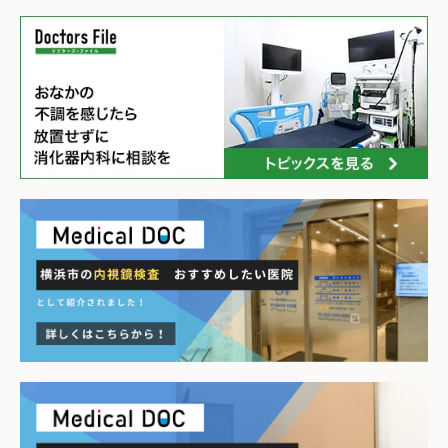
𐄙𐄁𐄙𐄁𐄙𐄁𐄙𐄁