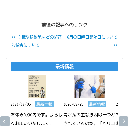
前後の記事へのリンク
<< 心臓や頸動脈などの超音
6月の日曜日開院日について
波検査について
>>
最新情報
2026/08/05
最新情報
2026/07/25
最新情報
2026/0
お休みの案内です。よろし
胃がんの主な原因の一つと
7月1
くお願いいたします。

されているのが、「ヘリコ
#横浜