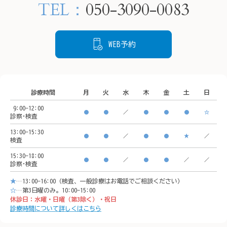
TEL：
050-3090-0083
です。

📍住所

📍住所

もし感染していても、飲み
〒220-
〒220-0005

薬による除菌治療でリスク
神奈川
WEB予約
神奈川県横浜市西区南幸２
を下げることができます。

丁目１
丁目１６−１

状態を把握するために、ど
CeeU 
CeeU Yokohama9階

うぞご来院ください。
診療時間
月
火
水
木
金
土
日
🚃ア
9:00-12:00
🚃アクセス方法

横浜駅
●
●
／
●
●
●
☆
診察･検査
横浜駅西口　徒歩5分

イオン
13:00-15:30
●
●
／
●
●
★
／
検査
イオンモール「CeeU 
yokoh
15:30-18:00
yokohama」9階

※イオ
●
●
／
●
●
／
／
診察･検査
※イオン内に地下駐車場あ
り

★
…13:00-16:00（検査、一般診療はお電話でご相談ください）
り

𐄁𐄙𐄁𐄙
☆
…第3日曜のみ。10:00-15:00
休診日：水曜・日曜（第3除く）・祝日
𐄁𐄙𐄁𐄙𐄁𐄙𐄁𐄙𐄁𐄙𐄁𐄙𐄁𐄙𐄁𐄙𐄁
𐄙𐄁𐄙𐄁
診療時間について詳しくはこちら
𐄙𐄁𐄙𐄁𐄙𐄁𐄙𐄁𐄙𐄁𐄙𐄁𐄙𐄁𐄙𐄁
𐄙𐄁𐄙𐄁