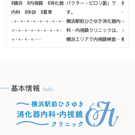
#横浜　#内視鏡　#消化器
バクター・ピロリ菌」で
視鏡　
内科　#休診　#夏季

す。

𐄁𐄙𐄁𐄙
𐄁𐄙𐄁𐄙𐄁𐄙𐄁𐄙𐄁𐄙𐄁𐄙𐄁𐄙𐄁𐄙𐄁
横浜駅前ひさゆき消化器内
𐄙𐄁𐄙𐄁
𐄙𐄁𐄙𐄁𐄙𐄁𐄙𐄁𐄙𐄁𐄙𐄁𐄙𐄁𐄙𐄁
科・内視鏡クリニックは、
𐄙𐄁𐄙𐄁
𐄙𐄁𐄙𐄁𐄙𐄁𐄙𐄁

横浜エリアで内視鏡検査と
横浜駅
横浜駅前ひさゆき消化器内
合わせたピロリ菌の検査・
科・内
科・内視鏡クリニック

除菌治療を行っています。

＠
＠
ピロリ菌に感染している
yokoh
yokohamaekimae_naishikyou
と、慢性的な胃炎を引き起
こし、将来的に胃がんにな
基本情報
Info
るリスクが高まります。

🫧H
🫧HPの予約フォームより、
当院では内視鏡検査で胃の
24時
24時間ご要約可能です🫧

粘膜の状態を確認し、感染
　プロ
　プロフィールリンクから
が疑われる場合は組織を採
ご覧く
ご覧ください。

取して検査することが可能