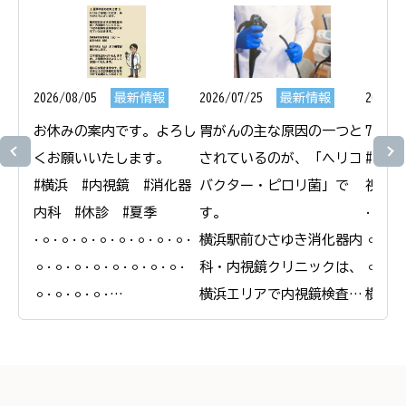
2026/08/05
最新情報
2026/07/25
最新情報
2026/0
お休みの案内です。よろし
胃がんの主な原因の一つと
7月1
くお願いいたします。

されているのが、「ヘリコ
#横浜
#横浜　#内視鏡　#消化器
バクター・ピロリ菌」で
視鏡　
内科　#休診　#夏季

す。

𐄁𐄙𐄁𐄙
𐄁𐄙𐄁𐄙𐄁𐄙𐄁𐄙𐄁𐄙𐄁𐄙𐄁𐄙𐄁𐄙𐄁
横浜駅前ひさゆき消化器内
𐄙𐄁𐄙𐄁
𐄙𐄁𐄙𐄁𐄙𐄁𐄙𐄁𐄙𐄁𐄙𐄁𐄙𐄁𐄙𐄁
科・内視鏡クリニックは、
𐄙𐄁𐄙𐄁
𐄙𐄁𐄙𐄁𐄙𐄁𐄙𐄁

横浜エリアで内視鏡検査と
横浜駅
横浜駅前ひさゆき消化器内
合わせたピロリ菌の検査・
科・内
科・内視鏡クリニック

除菌治療を行っています。

＠
＠
ピロリ菌に感染している
yokoh
yokohamaekimae_naishikyou
と、慢性的な胃炎を引き起