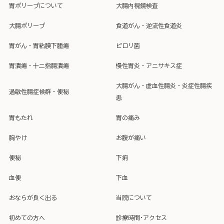
胃ポリープについて
大腸内視鏡検査
大腸ポリープ
食道がん・逆流性食道炎
胃がん・胃粘膜下腫瘍
ピロリ菌
胃潰瘍・十二指腸潰瘍
慢性胃炎・アニサキス症
大腸がん・虚血性腸炎・炎症性腸疾
過敏性腸症候群・便秘
患
胃もたれ
胃の痛み
胸やけ
お腹が痛い
便秘
下痢
血便
下血
おならが良く出る
当院について
初めての方へ
診療時間･アクセス