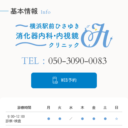
こし、将来的に胃がんにな
基本情報
Info
るリスクが高まります。

🫧H
🫧HPの予約フォームより、
当院では内視鏡検査で胃の
24時
24時間ご要約可能です🫧

粘膜の状態を確認し、感染
　プロ
　プロフィールリンクから
が疑われる場合は組織を採
ご覧く
ご覧ください。

取して検査することが可能
TEL：
050-3090-0083
です。

📍住所

📍住所

もし感染していても、飲み
〒220-
〒220-0005

薬による除菌治療でリスク
神奈川
WEB予約
神奈川県横浜市西区南幸２
を下げることができます。

丁目１
丁目１６−１

状態を把握するために、ど
CeeU 
CeeU Yokohama9階

うぞご来院ください。
診療時間
月
火
水
木
金
土
日
🚃ア
9:00-12:00
🚃アクセス方法

横浜駅
●
●
／
●
●
●
☆
診察･検査
横浜駅西口　徒歩5分

イオン