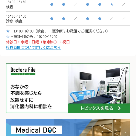
13:00-15:30
●
●
／
●
●
★
／
検査
イオンモール「CeeU 
yokoh
15:30-18:00
yokohama」9階

※イオ
●
●
／
●
●
／
／
診察･検査
※イオン内に地下駐車場あ
り

★
…13:00-16:00（検査、一般診療はお電話でご相談ください）
り

𐄁𐄙𐄁𐄙
☆
…第3日曜のみ。10:00-15:00
休診日：水曜・日曜（第3除く）・祝日
𐄁𐄙𐄁𐄙𐄁𐄙𐄁𐄙𐄁𐄙𐄁𐄙𐄁𐄙𐄁𐄙𐄁
𐄙𐄁𐄙𐄁
診療時間について詳しくはこちら
𐄙𐄁𐄙𐄁𐄙𐄁𐄙𐄁𐄙𐄁𐄙𐄁𐄙𐄁𐄙𐄁
𐄙𐄁𐄙𐄁
𐄙𐄁𐄙𐄁𐄙𐄁𐄙𐄁