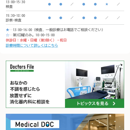
13:00-15:30
●
●
／
●
●
★
／
検査
イオンモール「CeeU 
yokoh
15:30-18:00
yokohama」9階

※イオ
●
●
／
●
●
／
／
診察･検査
※イオン内に地下駐車場あ
り

★
…13:00-16:00（検査、一般診療はお電話でご相談ください）
り

𐄁𐄙𐄁𐄙
☆
…第3日曜のみ。10:00-15:00
休診日：水曜・日曜（第3除く）・祝日
𐄁𐄙𐄁𐄙𐄁𐄙𐄁𐄙𐄁𐄙𐄁𐄙𐄁𐄙𐄁𐄙𐄁
𐄙𐄁𐄙𐄁
診療時間について詳しくはこちら
𐄙𐄁𐄙𐄁𐄙𐄁𐄙𐄁𐄙𐄁𐄙𐄁𐄙𐄁𐄙𐄁
𐄙𐄁𐄙𐄁
𐄙𐄁𐄙𐄁𐄙𐄁𐄙𐄁