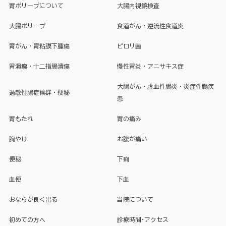
胃ポリープについて
大腸内視鏡検査
大腸ポリープ
食道がん・逆流性食道炎
胃がん・胃粘膜下腫瘍
ピロリ菌
胃潰瘍・十二指腸潰瘍
慢性胃炎・アニサキス症
大腸がん・虚血性腸炎・炎症性腸疾
過敏性腸症候群・便秘
患
胃もたれ
胃の痛み
胸やけ
お腹が痛い
便秘
下痢
血便
下血
おならが良く出る
当院について
初めての方へ
診療時間･アクセス