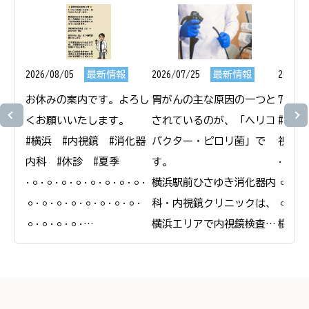
2026/08/05
最新情報
2026/07/25
最新情報
2026/0
お休みの案内です。よろし
胃がんの主な原因の一つと
7月1
くお願いいたします。

されているのが、「ヘリコ
#横浜
#横浜　#内視鏡　#消化器
バクター・ピロリ菌」で
視鏡　
内科　#休診　#夏季

す。

𐄁𐄙𐄁𐄙
𐄁𐄙𐄁𐄙𐄁𐄙𐄁𐄙𐄁𐄙𐄁𐄙𐄁𐄙𐄁𐄙𐄁
横浜駅前ひさゆき消化器内
𐄙𐄁𐄙𐄁
𐄙𐄁𐄙𐄁𐄙𐄁𐄙𐄁𐄙𐄁𐄙𐄁𐄙𐄁𐄙𐄁
科・内視鏡クリニックは、
𐄙𐄁𐄙𐄁
𐄙𐄁𐄙𐄁𐄙𐄁𐄙𐄁

横浜エリアで内視鏡検査と
横浜駅
横浜駅前ひさゆき消化器内
合わせたピロリ菌の検査・
科・内
科・内視鏡クリニック

除菌治療を行っています。

＠
＠
ピロリ菌に感染している
yokoh
yokohamaekimae_naishikyou
と、慢性的な胃炎を引き起