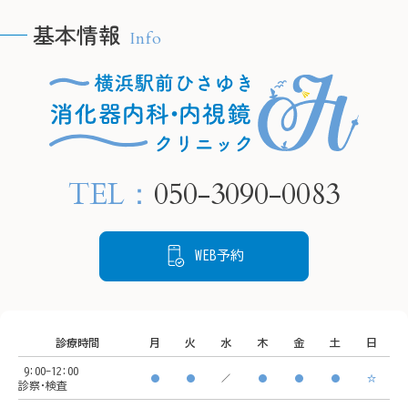
こし、将来的に胃がんにな
基本情報
Info
るリスクが高まります。

🫧H
🫧HPの予約フォームより、
当院では内視鏡検査で胃の
24時
24時間ご要約可能です🫧

粘膜の状態を確認し、感染
　プロ
　プロフィールリンクから
が疑われる場合は組織を採
ご覧く
ご覧ください。

取して検査することが可能
TEL：
050-3090-0083
です。

📍住所

📍住所

もし感染していても、飲み
〒220-
〒220-0005

薬による除菌治療でリスク
神奈川
WEB予約
神奈川県横浜市西区南幸２
を下げることができます。

丁目１
丁目１６−１

状態を把握するために、ど
CeeU 
CeeU Yokohama9階

うぞご来院ください。
診療時間
月
火
水
木
金
土
日
🚃ア
9:00-12:00
🚃アクセス方法

横浜駅
●
●
／
●
●
●
☆
診察･検査
横浜駅西口　徒歩5分

イオン