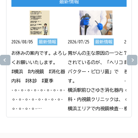
最新情報
2026/08/05
最新情報
2026/07/25
最新情報
2026/0
お休みの案内です。よろし
胃がんの主な原因の一つと
7月1
くお願いいたします。

されているのが、「ヘリコ
#横浜
#横浜　#内視鏡　#消化器
バクター・ピロリ菌」で
視鏡　
内科　#休診　#夏季

す。

𐄁𐄙𐄁𐄙
𐄁𐄙𐄁𐄙𐄁𐄙𐄁𐄙𐄁𐄙𐄁𐄙𐄁𐄙𐄁𐄙𐄁
横浜駅前ひさゆき消化器内
𐄙𐄁𐄙𐄁
𐄙𐄁𐄙𐄁𐄙𐄁𐄙𐄁𐄙𐄁𐄙𐄁𐄙𐄁𐄙𐄁
科・内視鏡クリニックは、
𐄙𐄁𐄙𐄁
𐄙𐄁𐄙𐄁𐄙𐄁𐄙𐄁

横浜エリアで内視鏡検査と
横浜駅
横浜駅前ひさゆき消化器内
合わせたピロリ菌の検査・
科・内
科・内視鏡クリニック

除菌治療を行っています。

＠
＠
ピロリ菌に感染している
yokoh