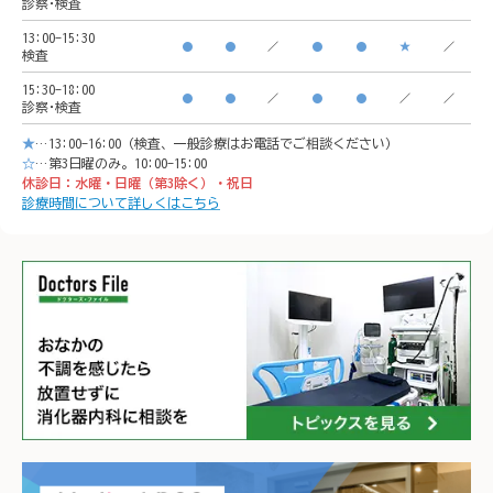
診察･検査
横浜駅西口　徒歩5分

イオン
13:00-15:30
●
●
／
●
●
★
／
検査
イオンモール「CeeU 
yokoh
15:30-18:00
yokohama」9階

※イオ
●
●
／
●
●
／
／
診察･検査
※イオン内に地下駐車場あ
り

★
…13:00-16:00（検査、一般診療はお電話でご相談ください）
り

𐄁𐄙𐄁𐄙
☆
…第3日曜のみ。10:00-15:00
休診日：水曜・日曜（第3除く）・祝日
𐄁𐄙𐄁𐄙𐄁𐄙𐄁𐄙𐄁𐄙𐄁𐄙𐄁𐄙𐄁𐄙𐄁
𐄙𐄁𐄙𐄁
診療時間について詳しくはこちら
𐄙𐄁𐄙𐄁𐄙𐄁𐄙𐄁𐄙𐄁𐄙𐄁𐄙𐄁𐄙𐄁
𐄙𐄁𐄙𐄁
𐄙𐄁𐄙𐄁𐄙𐄁𐄙𐄁