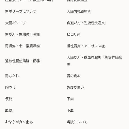
胃ポリープについて
大腸内視鏡検査
大腸ポリープ
食道がん・逆流性食道炎
胃がん・胃粘膜下腫瘍
ピロリ菌
胃潰瘍・十二指腸潰瘍
慢性胃炎・アニサキス症
大腸がん・虚血性腸炎・炎症性腸疾
過敏性腸症候群・便秘
患
胃もたれ
胃の痛み
胸やけ
お腹が痛い
便秘
下痢
血便
下血
おならが良く出る
当院について