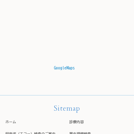
GoogleMaps
Sitemap
ホーム
診療内容
超音波（エコー）検査のご案内
胃内視鏡検査