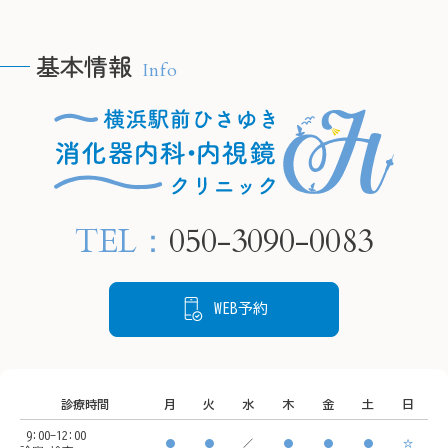
yokohamaekimae_naishikyou
と、慢性的な胃炎を引き起
こし、将来的に胃がんにな
基本情報
Info
るリスクが高まります。

🫧H
🫧HPの予約フォームより、
当院では内視鏡検査で胃の
24時
24時間ご要約可能です🫧

粘膜の状態を確認し、感染
　プロ
　プロフィールリンクから
が疑われる場合は組織を採
ご覧く
ご覧ください。

取して検査することが可能
TEL：
050-3090-0083
です。

📍住所

📍住所

もし感染していても、飲み
〒220-
〒220-0005

薬による除菌治療でリスク
神奈川
WEB予約
神奈川県横浜市西区南幸２
を下げることができます。

丁目１
丁目１６−１

状態を把握するために、ど
CeeU 
CeeU Yokohama9階

うぞご来院ください。
診療時間
月
火
水
木
金
土
日
🚃ア
9:00-12:00
🚃アクセス方法

横浜駅
●
●
／
●
●
●
☆