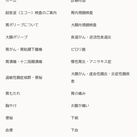
ホーム
診療内容
超音波（エコー）検査のご案内
胃内視鏡検査
胃ポリープについて
大腸内視鏡検査
大腸ポリープ
食道がん・逆流性食道炎
胃がん・胃粘膜下腫瘍
ピロリ菌
胃潰瘍・十二指腸潰瘍
慢性胃炎・アニサキス症
大腸がん・虚血性腸炎・炎症性腸疾
過敏性腸症候群・便秘
患
胃もたれ
胃の痛み
胸やけ
お腹が痛い
便秘
下痢
血便
下血