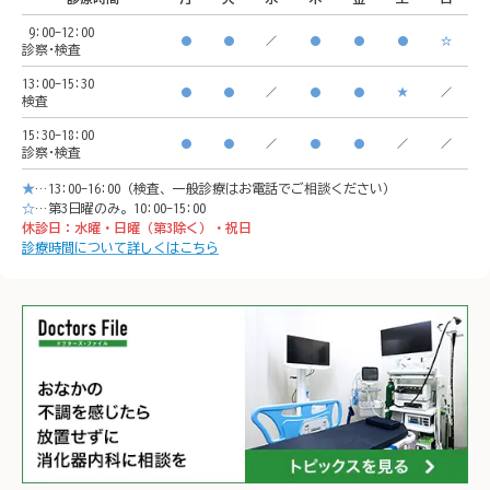
🚃ア
9:00-12:00
🚃アクセス方法

横浜駅
●
●
／
●
●
●
☆
診察･検査
横浜駅西口　徒歩5分

イオン
13:00-15:30
●
●
／
●
●
★
／
検査
イオンモール「CeeU 
yokoh
15:30-18:00
yokohama」9階

※イオ
●
●
／
●
●
／
／
診察･検査
※イオン内に地下駐車場あ
り

★
…13:00-16:00（検査、一般診療はお電話でご相談ください）
り

𐄁𐄙𐄁𐄙
☆
…第3日曜のみ。10:00-15:00
休診日：水曜・日曜（第3除く）・祝日
𐄁𐄙𐄁𐄙𐄁𐄙𐄁𐄙𐄁𐄙𐄁𐄙𐄁𐄙𐄁𐄙𐄁
𐄙𐄁𐄙𐄁
診療時間について詳しくはこちら
𐄙𐄁𐄙𐄁𐄙𐄁𐄙𐄁𐄙𐄁𐄙𐄁𐄙𐄁𐄙𐄁
𐄙𐄁𐄙𐄁
𐄙𐄁𐄙𐄁𐄙𐄁𐄙𐄁