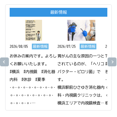
最新情報
2026/08/05
最新情報
2026/07/25
最新情報
2026/0
お休みの案内です。よろし
胃がんの主な原因の一つと
7月1
くお願いいたします。

されているのが、「ヘリコ
#横浜
#横浜　#内視鏡　#消化器
バクター・ピロリ菌」で
視鏡　
内科　#休診　#夏季

す。

𐄁𐄙𐄁𐄙
𐄁𐄙𐄁𐄙𐄁𐄙𐄁𐄙𐄁𐄙𐄁𐄙𐄁𐄙𐄁𐄙𐄁
横浜駅前ひさゆき消化器内
𐄙𐄁𐄙𐄁
𐄙𐄁𐄙𐄁𐄙𐄁𐄙𐄁𐄙𐄁𐄙𐄁𐄙𐄁𐄙𐄁
科・内視鏡クリニックは、
𐄙𐄁𐄙𐄁
𐄙𐄁𐄙𐄁𐄙𐄁𐄙𐄁

横浜エリアで内視鏡検査と
横浜駅
横浜駅前ひさゆき消化器内
合わせたピロリ菌の検査・
科・内