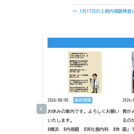
<< 3月17日の上部内視鏡検
2026/08/05
最新情報
2026/
お休みの案内です。よろしくお願い
胃が
いたします。

るの
#横浜　#内視鏡　#消化器内科　#休
菌」で