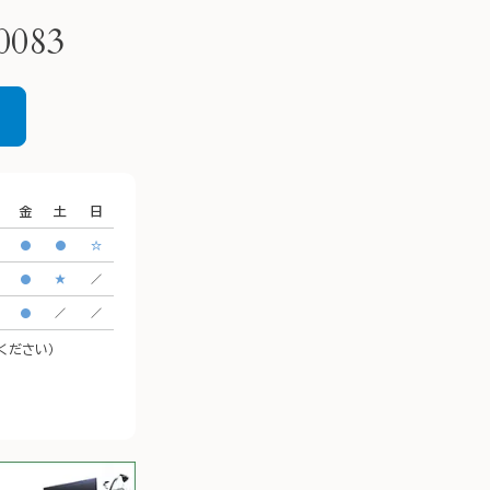
ださい。
CeeU Yokohama9階

0083
🚃アクセス方法

横浜駅西口　徒歩5分

イオンモール「CeeU yokohama」9階
※イオン内に地下駐車場あり

金
土
日
𐄁𐄙𐄁𐄙𐄁𐄙𐄁𐄙𐄁𐄙𐄁𐄙𐄁𐄙𐄁𐄙𐄁𐄙𐄁𐄙𐄁𐄙𐄁
●
●
☆
𐄙𐄁𐄙𐄁𐄙𐄁𐄙𐄁𐄙𐄁𐄙𐄁𐄙𐄁𐄙𐄁𐄙𐄁
●
★
／
●
／
／
談ください）