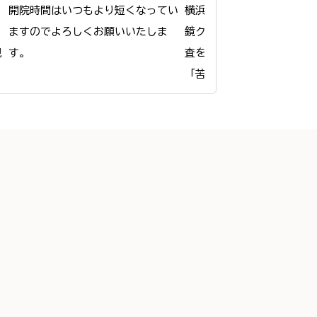
開院時間はいつもより短くなってい
横浜駅前ひさゆき消化器内
ますのでよろしくお願いいたしま
鏡クリニックは、横浜駅で
視
査を受ける患者様が「痛く
「苦しくない」と感じてい
ような工夫を凝らしています
ご希望に応じて鎮静剤を使
ご
とうとしている間に検査を
とが可能です。

だ
検査中は生体モニターで全
管理し、安全性にも十分配
ます。

検査後はリカバリールーム
りとお休みいただけます。

６
安心して検査を受けられる
前に丁寧に説明しますので