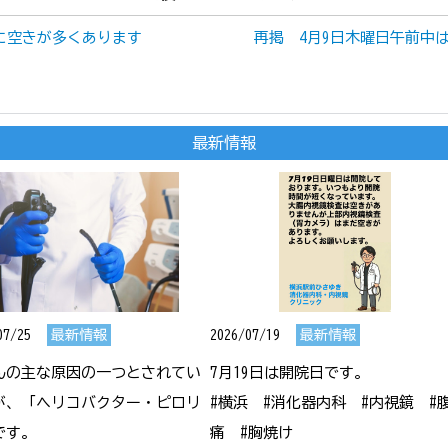
査に空きが多くあります
再掲 4月9日木曜日午前中は
最新情報
07/25
最新情報
2026/07/19
最新情報
んの主な原因の一つとされてい
7月19日は開院日です。

が、「ヘリコバクター・ピロリ
#横浜　#消化器内科　#内視鏡　#
す。

痛　#胸焼け
