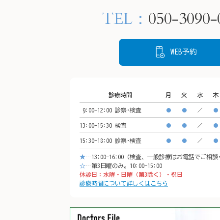
−１

院く
TEL：
050-3090-
CeeU Yokohama9階

WEB予約
🚃アクセス方法

横浜駅西口　徒歩5分

イオンモール「CeeU yokohama」9階

診療時間
月
火
水
木
※イオン内に地下駐車場あり

9:00-12:00
診察･検査
𐄁𐄙𐄁𐄙𐄁𐄙𐄁𐄙𐄁𐄙𐄁𐄙𐄁𐄙𐄁𐄙𐄁𐄙𐄁𐄙𐄁𐄙𐄁
●
●
／
●
𐄙𐄁𐄙𐄁𐄙𐄁𐄙𐄁𐄙𐄁𐄙𐄁𐄙𐄁𐄙𐄁𐄙𐄁
13:00-15:30
検査
●
●
／
●
15:30-18:00
診察･検査
●
●
／
●
★
…13:00-16:00（検査、一般診療はお電話でご相
☆
…第3日曜のみ。10:00-15:00
休診日：水曜・日曜（第3除く）・祝日
診療時間について詳しくはこちら