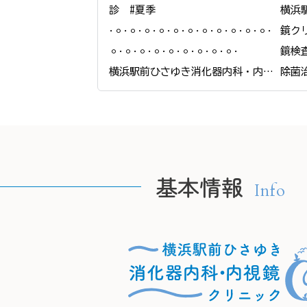
診　#夏季

横浜
𐄁𐄙𐄁𐄙𐄁𐄙𐄁𐄙𐄁𐄙𐄁𐄙𐄁𐄙𐄁𐄙𐄁𐄙𐄁𐄙𐄁𐄙𐄁
鏡ク
𐄙𐄁𐄙𐄁𐄙𐄁𐄙𐄁𐄙𐄁𐄙𐄁𐄙𐄁𐄙𐄁𐄙𐄁

鏡検
横浜駅前ひさゆき消化器内科・内視
除菌
鏡クリニック

ピロ
＠yokohamaekimae_naishikyou

な胃
んに
🫧HPの予約フォームより、24時間ご
当院
要約可能です🫧

態を
基本情報
Info
　プロフィールリンクからご覧くだ
組織
さい。

です。
もし
📍住所

除菌
〒220-0005

きます
神奈川県横浜市西区南幸２丁目１６
状態