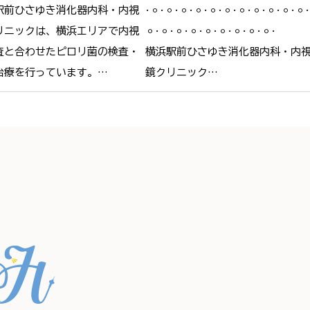
駅前ひさゆき消化器内科・内視
𐄁𐄙𐄁𐄙𐄁𐄙𐄁𐄙𐄁𐄙𐄁𐄙𐄁𐄙𐄁𐄙𐄁𐄙𐄁𐄙𐄁𐄙𐄁
リニックは、横浜エリアで内視
𐄙𐄁𐄙𐄁𐄙𐄁𐄙𐄁𐄙𐄁𐄙𐄁𐄙𐄁𐄙𐄁𐄙𐄁

査と合わせたピロリ菌の検査・
横浜駅前ひさゆき消化器内科・内
治療を行っています。

鏡クリニック

リ菌に感染していると、慢性的
＠yokohamaekimae_naishikyou

炎を引き起こし、将来的に胃が
なるリスクが高まります。

🫧HPの予約フォームより、24時間
では内視鏡検査で胃の粘膜の状
要約可能です🫧

確認し、感染が疑われる場合は
　プロフィールリンクからご覧く
を採取して検査することが可能
さい。



感染していても、飲み薬による
📍住所

治療でリスクを下げることがで
〒220-0005

。

神奈川県横浜市西区南幸２丁目１
を把握するために、どうぞご来
−１
