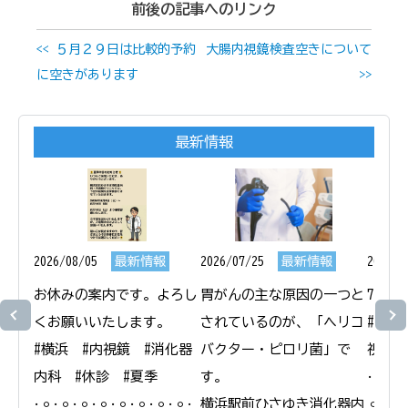
前後の記事へのリンク
<< ５月２９日は比較的予約
大腸内視鏡検査空きについて
に空きがあります
>>
最新情報
2026/08/05
最新情報
2026/07/25
最新情報
2026/0
お休みの案内です。よろし
胃がんの主な原因の一つと
7月1
くお願いいたします。

されているのが、「ヘリコ
#横浜
#横浜　#内視鏡　#消化器
バクター・ピロリ菌」で
視鏡　
内科　#休診　#夏季

す。

𐄁𐄙𐄁𐄙
𐄁𐄙𐄁𐄙𐄁𐄙𐄁𐄙𐄁𐄙𐄁𐄙𐄁𐄙𐄁𐄙𐄁
横浜駅前ひさゆき消化器内
𐄙𐄁𐄙𐄁