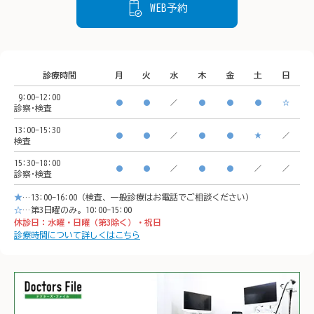
WEB予約
神奈川県横浜市西区南幸２
を下げることができます。

丁目１
丁目１６−１

状態を把握するために、ど
CeeU 
CeeU Yokohama9階

うぞご来院ください。
診療時間
月
火
水
木
金
土
日
🚃ア
9:00-12:00
🚃アクセス方法

横浜駅
●
●
／
●
●
●
☆
診察･検査
横浜駅西口　徒歩5分

イオン
13:00-15:30
●
●
／
●
●
★
／
検査
イオンモール「CeeU 
yokoh
15:30-18:00
yokohama」9階

※イオ
●
●
／
●
●
／
／
診察･検査
※イオン内に地下駐車場あ
り

★
…13:00-16:00（検査、一般診療はお電話でご相談ください）
り

𐄁𐄙𐄁𐄙
☆
…第3日曜のみ。10:00-15:00
休診日：水曜・日曜（第3除く）・祝日
𐄁𐄙𐄁𐄙𐄁𐄙𐄁𐄙𐄁𐄙𐄁𐄙𐄁𐄙𐄁𐄙𐄁
𐄙𐄁𐄙𐄁
診療時間について詳しくはこちら
𐄙𐄁𐄙𐄁𐄙𐄁𐄙𐄁𐄙𐄁𐄙𐄁𐄙𐄁𐄙𐄁
𐄙𐄁𐄙𐄁
𐄙𐄁𐄙𐄁𐄙𐄁𐄙𐄁