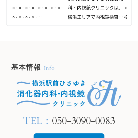
𐄙𐄁𐄙𐄁𐄙𐄁𐄙𐄁𐄙𐄁𐄙𐄁𐄙𐄁𐄙𐄁
科・内視鏡クリニックは、
𐄙𐄁𐄙𐄁
𐄙𐄁𐄙𐄁𐄙𐄁𐄙𐄁

横浜エリアで内視鏡検査と
横浜駅
横浜駅前ひさゆき消化器内
合わせたピロリ菌の検査・
科・内
科・内視鏡クリニック

除菌治療を行っています。

＠
＠
ピロリ菌に感染している
yokoh
yokohamaekimae_naishikyou
と、慢性的な胃炎を引き起
こし、将来的に胃がんにな
基本情報
Info
るリスクが高まります。

🫧H
🫧HPの予約フォームより、
当院では内視鏡検査で胃の
24時
24時間ご要約可能です🫧

粘膜の状態を確認し、感染
　プロ
　プロフィールリンクから
が疑われる場合は組織を採
ご覧く
ご覧ください。

取して検査することが可能
TEL：
050-3090-0083
です。

📍住所

📍住所

もし感染していても、飲み
〒220-
〒220-0005

薬による除菌治療でリスク
神奈川