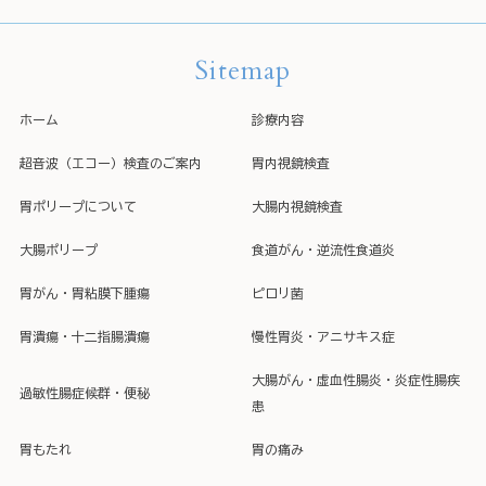
Sitemap
ホーム
診療内容
超音波（エコー）検査のご案内
胃内視鏡検査
胃ポリープについて
大腸内視鏡検査
大腸ポリープ
食道がん・逆流性食道炎
胃がん・胃粘膜下腫瘍
ピロリ菌
胃潰瘍・十二指腸潰瘍
慢性胃炎・アニサキス症
大腸がん・虚血性腸炎・炎症性腸疾
過敏性腸症候群・便秘
患
胃もたれ
胃の痛み