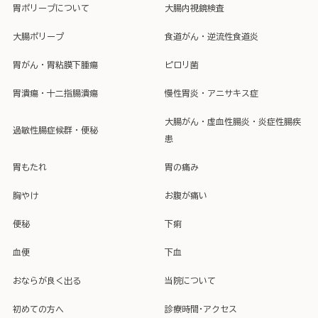
胃ポリープについて
大腸内視鏡検査
大腸ポリープ
食道がん・逆流性食道炎
胃がん・胃粘膜下腫瘍
ピロリ菌
胃潰瘍・十二指腸潰瘍
慢性胃炎・アニサキス症
大腸がん・虚血性腸炎・炎症性腸疾
過敏性腸症候群・便秘
患
胃もたれ
胃の痛み
胸やけ
お腹が痛い
便秘
下痢
血便
下血
おならが良く出る
当院について
初めての方へ
診療時間･アクセス