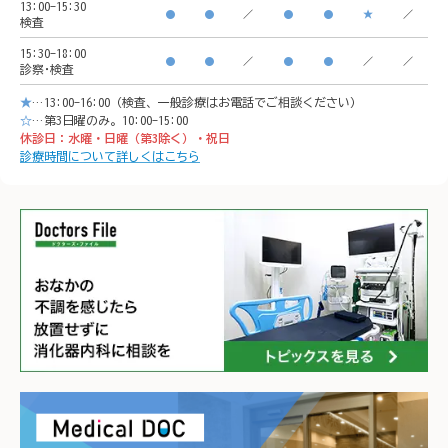
13:00-15:30
●
●
／
●
●
★
／
検査
イオンモール「CeeU 
yokoh
15:30-18:00
yokohama」9階

※イオ
●
●
／
●
●
／
／
診察･検査
※イオン内に地下駐車場あ
り

★
…13:00-16:00（検査、一般診療はお電話でご相談ください）
り

𐄁𐄙𐄁𐄙
☆
…第3日曜のみ。10:00-15:00
休診日：水曜・日曜（第3除く）・祝日
𐄁𐄙𐄁𐄙𐄁𐄙𐄁𐄙𐄁𐄙𐄁𐄙𐄁𐄙𐄁𐄙𐄁
𐄙𐄁𐄙𐄁
診療時間について詳しくはこちら
𐄙𐄁𐄙𐄁𐄙𐄁𐄙𐄁𐄙𐄁𐄙𐄁𐄙𐄁𐄙𐄁
𐄙𐄁𐄙𐄁
𐄙𐄁𐄙𐄁𐄙𐄁𐄙𐄁