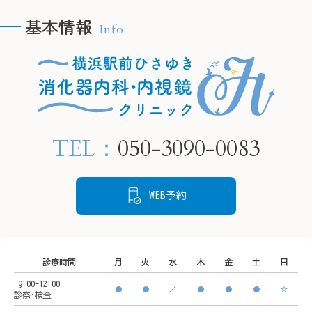
こし、将来的に胃がんにな
基本情報
Info
るリスクが高まります。

🫧H
🫧HPの予約フォームより、
当院では内視鏡検査で胃の
24時
24時間ご要約可能です🫧

粘膜の状態を確認し、感染
　プロ
　プロフィールリンクから
が疑われる場合は組織を採
ご覧く
ご覧ください。

取して検査することが可能
TEL：
050-3090-0083
です。

📍住所

📍住所

もし感染していても、飲み
〒220-
〒220-0005

薬による除菌治療でリスク
神奈川
WEB予約
神奈川県横浜市西区南幸２
を下げることができます。

丁目１
丁目１６−１

状態を把握するために、ど
CeeU 
CeeU Yokohama9階

うぞご来院ください。
診療時間
月
火
水
木
金
土
日
🚃ア
9:00-12:00
🚃アクセス方法

横浜駅
●
●
／
●
●
●
☆
診察･検査
横浜駅西口　徒歩5分

イオン