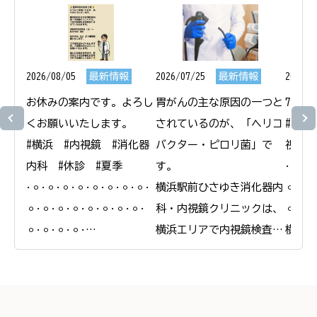
2026/08/05
最新情報
2026/07/25
最新情報
2026/0
お休みの案内です。よろし
胃がんの主な原因の一つと
7月1
くお願いいたします。

されているのが、「ヘリコ
#横浜
#横浜　#内視鏡　#消化器
バクター・ピロリ菌」で
視鏡　
内科　#休診　#夏季

す。

𐄁𐄙𐄁𐄙
𐄁𐄙𐄁𐄙𐄁𐄙𐄁𐄙𐄁𐄙𐄁𐄙𐄁𐄙𐄁𐄙𐄁
横浜駅前ひさゆき消化器内
𐄙𐄁𐄙𐄁
𐄙𐄁𐄙𐄁𐄙𐄁𐄙𐄁𐄙𐄁𐄙𐄁𐄙𐄁𐄙𐄁
科・内視鏡クリニックは、
𐄙𐄁𐄙𐄁
𐄙𐄁𐄙𐄁𐄙𐄁𐄙𐄁

横浜エリアで内視鏡検査と
横浜駅
横浜駅前ひさゆき消化器内
合わせたピロリ菌の検査・
科・内
科・内視鏡クリニック

除菌治療を行っています。

＠
＠
ピロリ菌に感染している
yokoh
yokohamaekimae_naishikyou
と、慢性的な胃炎を引き起