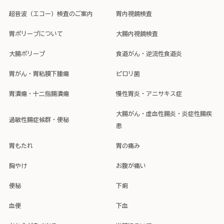
超音波（エコー）検査のご案内
胃内視鏡検査
胃ポリープについて
大腸内視鏡検査
大腸ポリープ
食道がん・逆流性食道炎
胃がん・胃粘膜下腫瘍
ピロリ菌
胃潰瘍・十二指腸潰瘍
慢性胃炎・アニサキス症
大腸がん・虚血性腸炎・炎症性腸疾
過敏性腸症候群・便秘
患
胃もたれ
胃の痛み
胸やけ
お腹が痛い
便秘
下痢
血便
下血