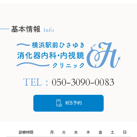
＠
ピロリ菌に感染している
yokoh
yokohamaekimae_naishikyou
と、慢性的な胃炎を引き起
こし、将来的に胃がんにな
基本情報
Info
るリスクが高まります。

🫧H
🫧HPの予約フォームより、
当院では内視鏡検査で胃の
24時
24時間ご要約可能です🫧

粘膜の状態を確認し、感染
　プロ
　プロフィールリンクから
が疑われる場合は組織を採
ご覧く
ご覧ください。

取して検査することが可能
TEL：
050-3090-0083
です。

📍住所

📍住所

もし感染していても、飲み
〒220-
〒220-0005

薬による除菌治療でリスク
神奈川
WEB予約
神奈川県横浜市西区南幸２
を下げることができます。

丁目１
丁目１６−１

状態を把握するために、ど
CeeU 
CeeU Yokohama9階

うぞご来院ください。
診療時間
月
火
水
木
金
土
日
🚃ア