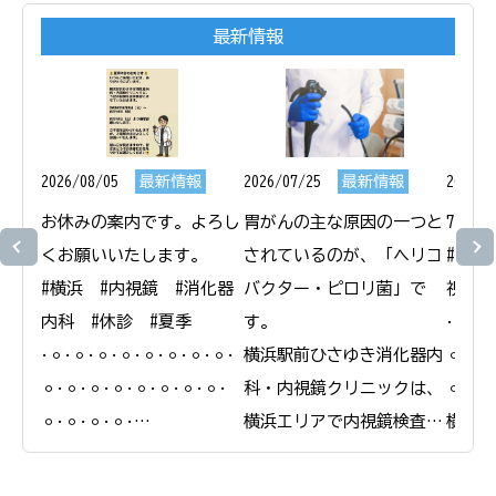
最新情報
2026/08/05
最新情報
2026/07/25
最新情報
2026/0
お休みの案内です。よろし
胃がんの主な原因の一つと
7月1
くお願いいたします。

されているのが、「ヘリコ
#横浜
#横浜　#内視鏡　#消化器
バクター・ピロリ菌」で
視鏡　
内科　#休診　#夏季

す。

𐄁𐄙𐄁𐄙
𐄁𐄙𐄁𐄙𐄁𐄙𐄁𐄙𐄁𐄙𐄁𐄙𐄁𐄙𐄁𐄙𐄁
横浜駅前ひさゆき消化器内
𐄙𐄁𐄙𐄁
𐄙𐄁𐄙𐄁𐄙𐄁𐄙𐄁𐄙𐄁𐄙𐄁𐄙𐄁𐄙𐄁
科・内視鏡クリニックは、
𐄙𐄁𐄙𐄁
𐄙𐄁𐄙𐄁𐄙𐄁𐄙𐄁

横浜エリアで内視鏡検査と
横浜駅
横浜駅前ひさゆき消化器内
合わせたピロリ菌の検査・
科・内
科・内視鏡クリニック

除菌治療を行っています。

＠