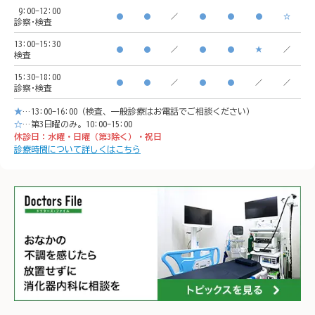
9:00-12:00
🚃アクセス方法

横浜駅
●
●
／
●
●
●
☆
診察･検査
横浜駅西口　徒歩5分

イオン
13:00-15:30
●
●
／
●
●
★
／
検査
イオンモール「CeeU 
yokoh
15:30-18:00
yokohama」9階

※イオ
●
●
／
●
●
／
／
診察･検査
※イオン内に地下駐車場あ
り

★
…13:00-16:00（検査、一般診療はお電話でご相談ください）
り

𐄁𐄙𐄁𐄙
☆
…第3日曜のみ。10:00-15:00
休診日：水曜・日曜（第3除く）・祝日
𐄁𐄙𐄁𐄙𐄁𐄙𐄁𐄙𐄁𐄙𐄁𐄙𐄁𐄙𐄁𐄙𐄁
𐄙𐄁𐄙𐄁
診療時間について詳しくはこちら
𐄙𐄁𐄙𐄁𐄙𐄁𐄙𐄁𐄙𐄁𐄙𐄁𐄙𐄁𐄙𐄁
𐄙𐄁𐄙𐄁
𐄙𐄁𐄙𐄁𐄙𐄁𐄙𐄁