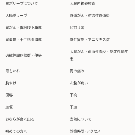
胃ポリープについて
大腸内視鏡検査
大腸ポリープ
食道がん・逆流性食道炎
胃がん・胃粘膜下腫瘍
ピロリ菌
胃潰瘍・十二指腸潰瘍
慢性胃炎・アニサキス症
大腸がん・虚血性腸炎・炎症性腸疾
過敏性腸症候群・便秘
患
胃もたれ
胃の痛み
胸やけ
お腹が痛い
便秘
下痢
血便
下血
おならが良く出る
当院について
初めての方へ
診療時間･アクセス