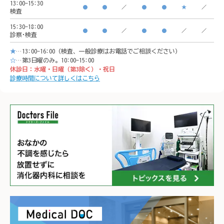
13:00-15:30
●
●
／
●
●
★
／
検査
イオンモール「CeeU 
yokoh
15:30-18:00
yokohama」9階

※イオ
●
●
／
●
●
／
／
診察･検査
※イオン内に地下駐車場あ
り

★
…13:00-16:00（検査、一般診療はお電話でご相談ください）
り

𐄁𐄙𐄁𐄙
☆
…第3日曜のみ。10:00-15:00
休診日：水曜・日曜（第3除く）・祝日
𐄁𐄙𐄁𐄙𐄁𐄙𐄁𐄙𐄁𐄙𐄁𐄙𐄁𐄙𐄁𐄙𐄁
𐄙𐄁𐄙𐄁
診療時間について詳しくはこちら
𐄙𐄁𐄙𐄁𐄙𐄁𐄙𐄁𐄙𐄁𐄙𐄁𐄙𐄁𐄙𐄁
𐄙𐄁𐄙𐄁
𐄙𐄁𐄙𐄁𐄙𐄁𐄙𐄁