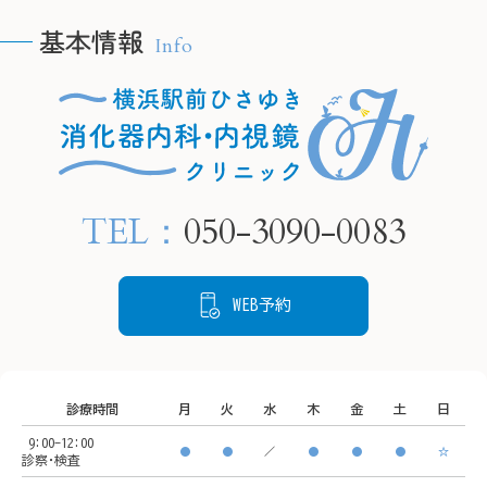
こし、将来的に胃がんにな
基本情報
Info
るリスクが高まります。

🫧H
🫧HPの予約フォームより、
当院では内視鏡検査で胃の
24時
24時間ご要約可能です🫧

粘膜の状態を確認し、感染
　プロ
　プロフィールリンクから
が疑われる場合は組織を採
ご覧く
ご覧ください。

取して検査することが可能
TEL：
050-3090-0083
です。

📍住所

📍住所

もし感染していても、飲み
〒220-
〒220-0005

薬による除菌治療でリスク
神奈川
WEB予約
神奈川県横浜市西区南幸２
を下げることができます。

丁目１
丁目１６−１

状態を把握するために、ど
CeeU 
CeeU Yokohama9階

うぞご来院ください。
診療時間
月
火
水
木
金
土
日
🚃ア
9:00-12:00
🚃アクセス方法

横浜駅
●
●
／
●
●
●
☆
診察･検査
横浜駅西口　徒歩5分

イオン