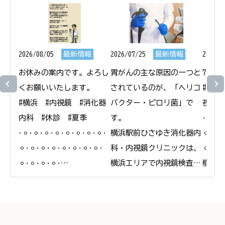
2026/08/05
最新情報
2026/07/25
最新情報
2026/0
お休みの案内です。よろし
胃がんの主な原因の一つと
7月1
くお願いいたします。

されているのが、「ヘリコ
#横浜
#横浜　#内視鏡　#消化器
バクター・ピロリ菌」で
視鏡　
内科　#休診　#夏季

す。

𐄁𐄙𐄁𐄙
𐄁𐄙𐄁𐄙𐄁𐄙𐄁𐄙𐄁𐄙𐄁𐄙𐄁𐄙𐄁𐄙𐄁
横浜駅前ひさゆき消化器内
𐄙𐄁𐄙𐄁
𐄙𐄁𐄙𐄁𐄙𐄁𐄙𐄁𐄙𐄁𐄙𐄁𐄙𐄁𐄙𐄁
科・内視鏡クリニックは、
𐄙𐄁𐄙𐄁
𐄙𐄁𐄙𐄁𐄙𐄁𐄙𐄁

横浜エリアで内視鏡検査と
横浜駅
横浜駅前ひさゆき消化器内
合わせたピロリ菌の検査・
科・内
科・内視鏡クリニック

除菌治療を行っています。

＠
＠
ピロリ菌に感染している
yokoh
yokohamaekimae_naishikyou
と、慢性的な胃炎を引き起