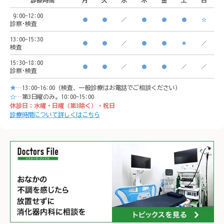
診療時間
月
火
水
木
金
土
日
🚃ア
9:00-12:00
🚃アクセス方法

横浜駅
●
●
／
●
●
●
☆
診察･検査
横浜駅西口　徒歩5分

イオン
13:00-15:30
●
●
／
●
●
★
／
検査
イオンモール「CeeU 
yokoh
15:30-18:00
yokohama」9階

※イオ
●
●
／
●
●
／
／
診察･検査
※イオン内に地下駐車場あ
り

★
…13:00-16:00（検査、一般診療はお電話でご相談ください）
り

𐄁𐄙𐄁𐄙
☆
…第3日曜のみ。10:00-15:00
休診日：水曜・日曜（第3除く）・祝日
𐄁𐄙𐄁𐄙𐄁𐄙𐄁𐄙𐄁𐄙𐄁𐄙𐄁𐄙𐄁𐄙𐄁
𐄙𐄁𐄙𐄁
診療時間について詳しくはこちら
𐄙𐄁𐄙𐄁𐄙𐄁𐄙𐄁𐄙𐄁𐄙𐄁𐄙𐄁𐄙𐄁
𐄙𐄁𐄙𐄁
𐄙𐄁𐄙𐄁𐄙𐄁𐄙𐄁