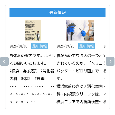
最新情報
2026/08/05
最新情報
2026/07/25
最新情報
2026/0
お休みの案内です。よろし
胃がんの主な原因の一つと
7月1
くお願いいたします。

されているのが、「ヘリコ
#横浜
#横浜　#内視鏡　#消化器
バクター・ピロリ菌」で
視鏡　
内科　#休診　#夏季

す。

𐄁𐄙𐄁𐄙
𐄁𐄙𐄁𐄙𐄁𐄙𐄁𐄙𐄁𐄙𐄁𐄙𐄁𐄙𐄁𐄙𐄁
横浜駅前ひさゆき消化器内
𐄙𐄁𐄙𐄁
𐄙𐄁𐄙𐄁𐄙𐄁𐄙𐄁𐄙𐄁𐄙𐄁𐄙𐄁𐄙𐄁
科・内視鏡クリニックは、
𐄙𐄁𐄙𐄁
𐄙𐄁𐄙𐄁𐄙𐄁𐄙𐄁

横浜エリアで内視鏡検査と
横浜駅
横浜駅前ひさゆき消化器内
合わせたピロリ菌の検査・
科・内