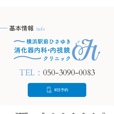
科・内視鏡クリニック

除菌治療を行っています。

＠
＠
ピロリ菌に感染している
yokoh
yokohamaekimae_naishikyou
と、慢性的な胃炎を引き起
こし、将来的に胃がんにな
基本情報
Info
るリスクが高まります。

🫧H
🫧HPの予約フォームより、
当院では内視鏡検査で胃の
24時
24時間ご要約可能です🫧

粘膜の状態を確認し、感染
　プロ
　プロフィールリンクから
が疑われる場合は組織を採
ご覧く
ご覧ください。

取して検査することが可能
TEL：
050-3090-0083
です。

📍住所

📍住所

もし感染していても、飲み
〒220-
〒220-0005

薬による除菌治療でリスク
神奈川
WEB予約
神奈川県横浜市西区南幸２
を下げることができます。

丁目１
丁目１６−１

状態を把握するために、ど
CeeU 
CeeU Yokohama9階

うぞご来院ください。