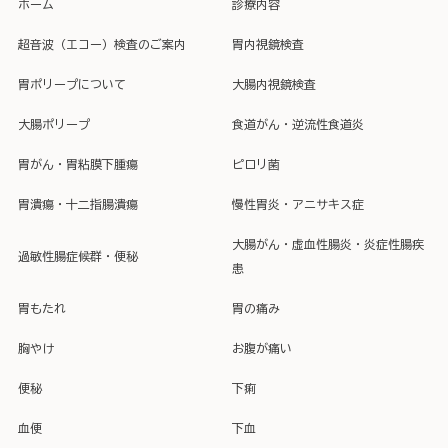
ホーム
診療内容
超音波（エコー）検査のご案内
胃内視鏡検査
胃ポリープについて
大腸内視鏡検査
大腸ポリープ
食道がん・逆流性食道炎
胃がん・胃粘膜下腫瘍
ピロリ菌
胃潰瘍・十二指腸潰瘍
慢性胃炎・アニサキス症
大腸がん・虚血性腸炎・炎症性腸疾
過敏性腸症候群・便秘
患
胃もたれ
胃の痛み
胸やけ
お腹が痛い
便秘
下痢
血便
下血